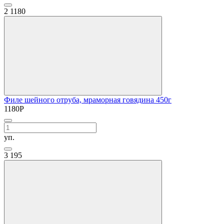
2
1180
Филе шейного отруба, мраморная говядина 450г
1180
Р
уп.
3
195