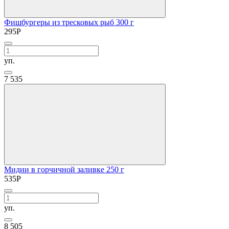
Фишбургеры из тресковых рыб 300 г
295
Р
уп.
7
535
Мидии в горчичной заливке 250 г
535
Р
уп.
8
505