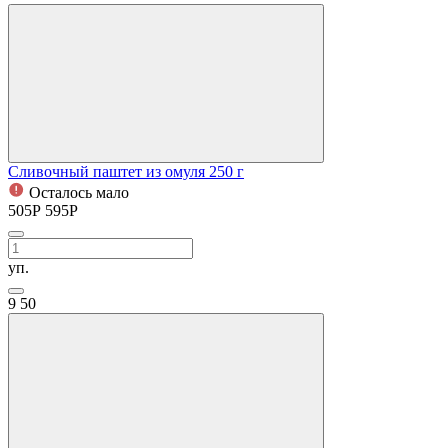
Сливочный паштет из омуля 250 г
Осталось мало
505
Р
595
Р
уп.
9
50