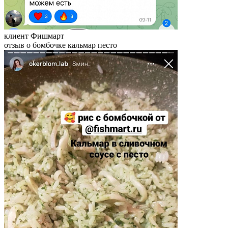
клиент Фишмарт
отзыв о бомбочке кальмар песто