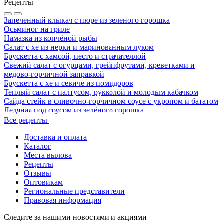
Рецепты
Запеченный клыкач с пюре из зеленого горошка
Осьминог на гриле
Намазка из копчёной рыбы
Салат с хе из нерки и маринованным луком
Брускетта с хамсой, песто и страчателлой
Свежий салат с огурцами, грейпфрутами, креветками и
медово-горчичной заправкой
Брускетта с хе и севиче из помидоров
Теплый салат с палтусом, рукколой и молодым кабачком
Сайда стейк в сливочно-горчичном соусе с укропом и бататом
Ледяная под соусом из зелёного горошка
Все рецепты
Доставка и оплата
Каталог
Места вылова
Рецепты
Отзывы
Оптовикам
Региональные представители
Правовая информация
Следите за нашими новостями и акциями