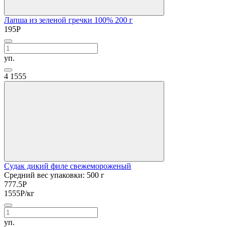
Лапша из зеленой гречки 100% 200 г
195
Р
уп.
4
1555
Судак дикий филе свежемороженый
Средний вес упаковки: 500 г
777.5
Р
1555
Р
/кг
уп.