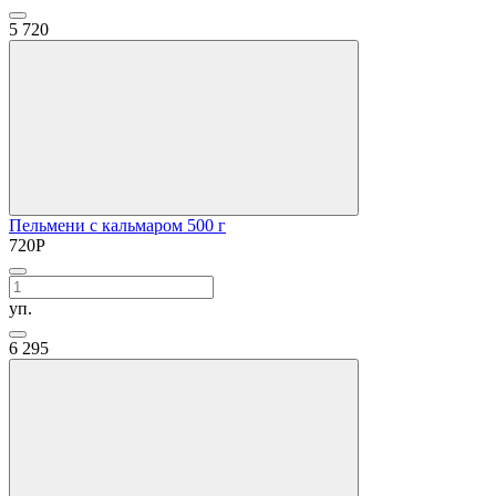
5
720
Пельмени с кальмаром 500 г
720
Р
уп.
6
295