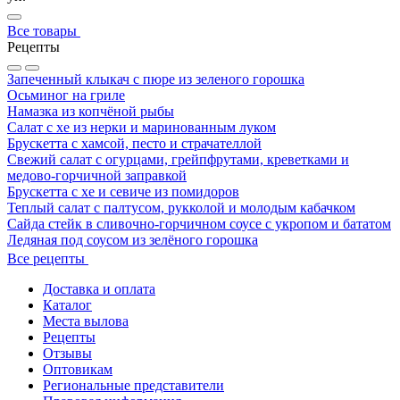
Все товары
Рецепты
Запеченный клыкач с пюре из зеленого горошка
Осьминог на гриле
Намазка из копчёной рыбы
Салат с хе из нерки и маринованным луком
Брускетта с хамсой, песто и страчателлой
Свежий салат с огурцами, грейпфрутами, креветками и
медово-горчичной заправкой
Брускетта с хе и севиче из помидоров
Теплый салат с палтусом, рукколой и молодым кабачком
Сайда стейк в сливочно-горчичном соусе с укропом и бататом
Ледяная под соусом из зелёного горошка
Все рецепты
Доставка и оплата
Каталог
Места вылова
Рецепты
Отзывы
Оптовикам
Региональные представители