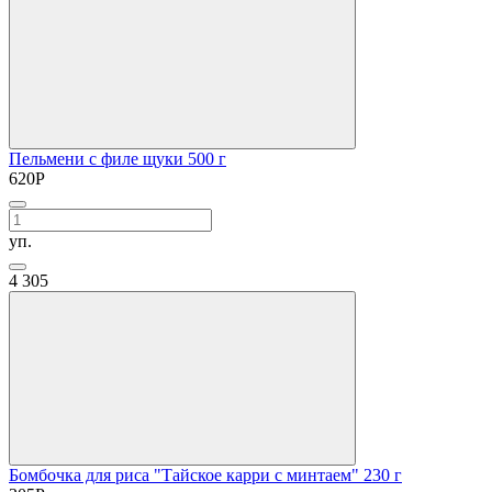
Пельмени с филе щуки 500 г
620
Р
уп.
4
305
Бомбочка для риса "Тайское карри с минтаем" 230 г