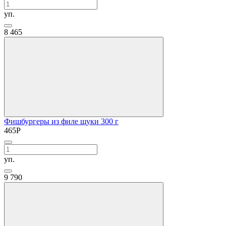
уп.
8
465
Фишбургеры из филе щуки 300 г
465
Р
уп.
9
790