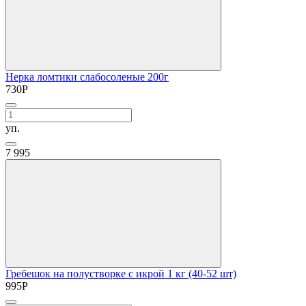
Нерка ломтики слабосоленые 200г
730
Р
уп.
7
995
Гребешок на полустворке с икрой 1 кг (40-52 шт)
995
Р