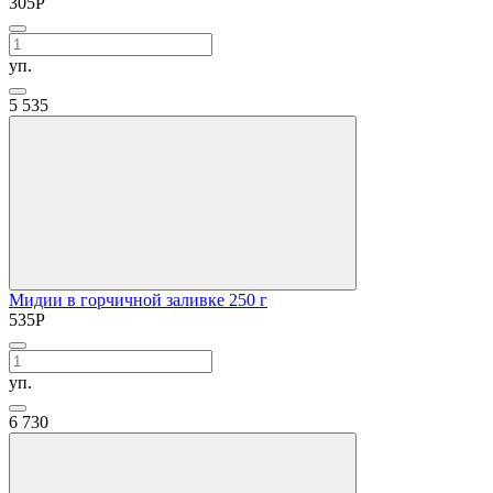
305
Р
уп.
5
535
Мидии в горчичной заливке 250 г
535
Р
уп.
6
730