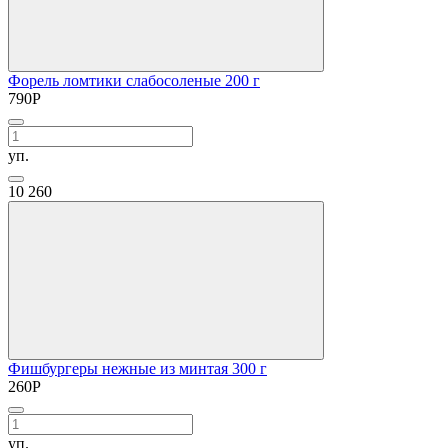
Форель ломтики слабосоленые 200 г
790
Р
уп.
10
260
Фишбургеры нежные из минтая 300 г
260
Р
уп.