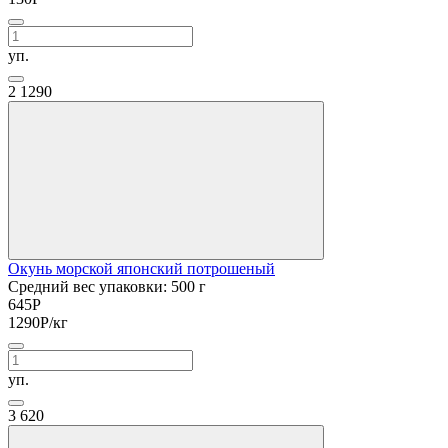
уп.
2
1290
Окунь морской японский потрошеный
Средний вес упаковки: 500 г
645
Р
1290
Р
/кг
уп.
3
620