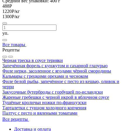
Средний вес упаковки: 400 г
488
Р
1220
Р
/кг
1300
Р
/кг
уп.
Все товары
Рецепты
Черная треска в соусе терияки
Запечённая форель с кунжутом и сахарной глазурью
Филе нерки, засоленное с ягодами чёрной смородины
Кальмары с грецкими орехами и чесноком
Филе белой рыбы, запечённое с песто из кешью, оливок и
черри
Закусочные бутерброды с горбушей по-исландски
Жареные гребешки с черной икрой в яблочном соусе
Тушёные кроличьи ножки по-французски
Тарталетки с тунцом холодного копчения
Палтус с песто и вялеными томатами
Все рецепты
Доставка и оплата