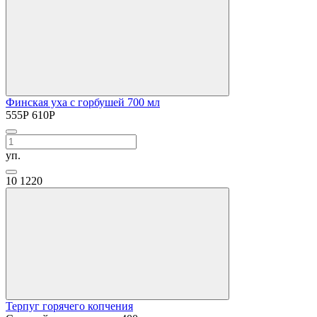
Финская уха с горбушей 700 мл
555
Р
610
Р
уп.
10
1220
Терпуг горячего копчения