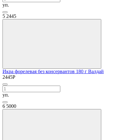
уп.
5
2445
Икра форелевая без консервантов 180 г Валдай
2445
Р
уп.
6
5000