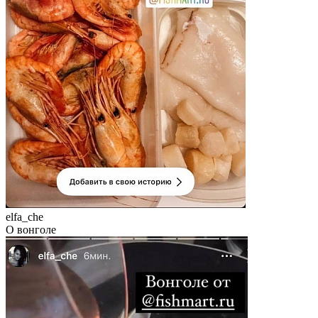
elfa_che
О вонголе