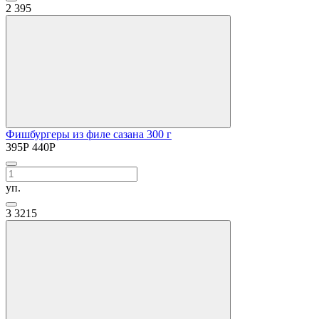
2
395
Фишбургеры из филе сазана 300 г
395
Р
440
Р
уп.
3
3215