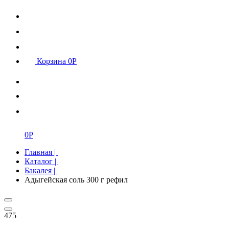
Корзина
0
Р
0
Р
Главная
|
Каталог
|
Бакалея
|
Адыгейская соль 300 г рефил
475