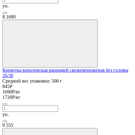
уп.
8
1690
Креветка королевская ваннамей свежемороженая без головы
26/30
Средний вес упаковки: 500 г
845
Р
1690
Р
/кг
1720
Р
/кг
уп.
9
555