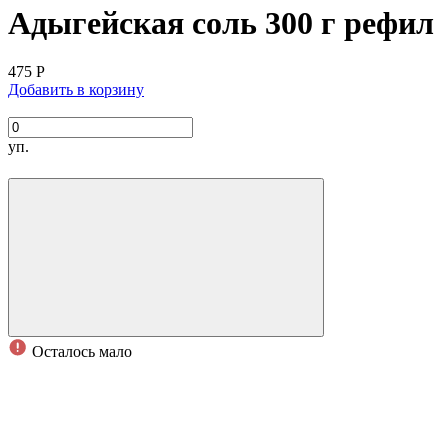
Адыгейская соль 300 г рефил
475
Р
Добавить в корзину
уп.
Осталось мало
Экономичный пакет-рефил для пополнения стеклянных
банок
Производитель
:
Состав: