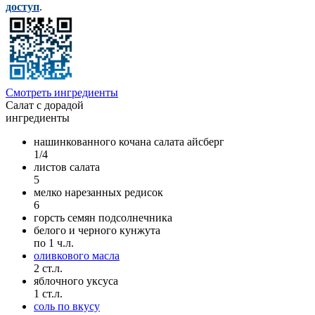
доступ
.
Смотреть ингредиенты
Салат с дорадой
ингредиенты
нашинкованного кочана салата айсберг
1/4
листов салата
5
мелко нарезанных редисок
6
горсть семян подсолнечника
белого и черного кунжута
по 1 ч.л.
оливкового масла
2 ст.л.
яблочного уксуса
1 ст.л.
соль по вкусу