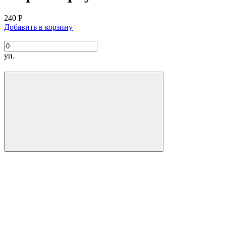
240
Р
Добавить в корзину
уп.
Производитель:
Количество в упаковке:
Сроки и температура хранения:
КБЖУ на 100 грамм:
Состав: