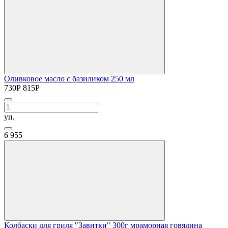
Оливковое масло с базиликом 250 мл
730
Р
815
Р
уп.
6
955
Колбаски для гриля "Завитки" 300г мраморная говядина