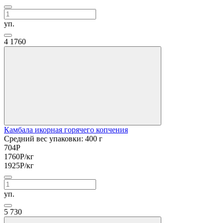
уп.
4
1760
Камбала икорная горячего копчения
Средний вес упаковки: 400 г
704
Р
1760
Р
/кг
1925
Р
/кг
уп.
5
730