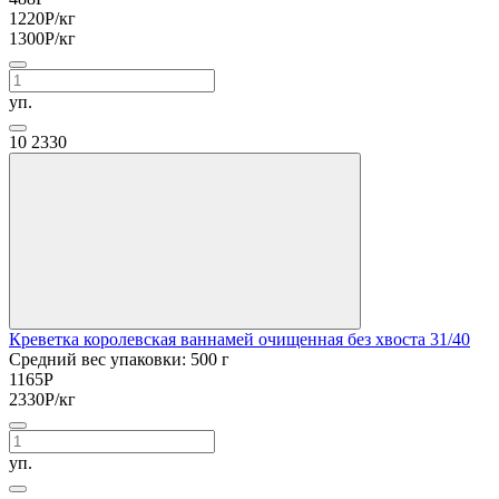
1220
Р
/кг
1300
Р
/кг
уп.
10
2330
Креветка королевская ваннамей очищенная без хвоста 31/40
Средний вес упаковки: 500 г
1165
Р
2330
Р
/кг
уп.