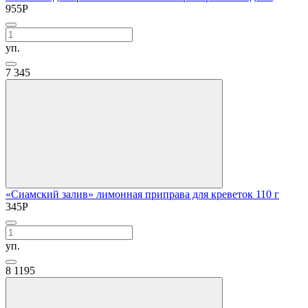
955
Р
уп.
7
345
«Сиамский залив» лимонная приправа для креветок 110 г
345
Р
уп.
8
1195