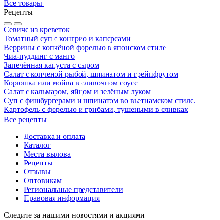
Все товары
Рецепты
Севиче из креветок
Томатный суп с конгрио и каперсами
Веррины с копчёной форелью в японском стиле
Чиа-пуддинг с манго
Запечённая капуста с сыром
Салат с копченой рыбой, шпинатом и грейпфрутом
Корюшка или мойва в сливочном соусе
Салат с кальмаром, яйцом и зелёным луком
Суп с фишбургерами и шпинатом во вьетнамском стиле.
Картофель с форелью и грибами, тушеными в сливках
Все рецепты
Доставка и оплата
Каталог
Места вылова
Рецепты
Отзывы
Оптовикам
Региональные представители
Правовая информация
Следите за нашими новостями и акциями