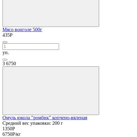
Мясо вонголе 500г
435
Р
уп.
3
6750
Омуль юкола "ромбик" копчено-вяленая
Средний вес упаковки: 200 г
1350
Р
6750
Р
/кг