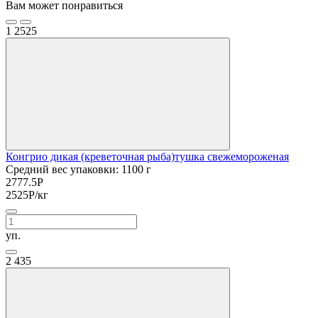
Вам может понравиться
1
2525
Конгрио дикая (креветочная рыба)тушка свежемороженая
Средний вес упаковки: 1100 г
2777.5
Р
2525
Р
/кг
уп.
2
435