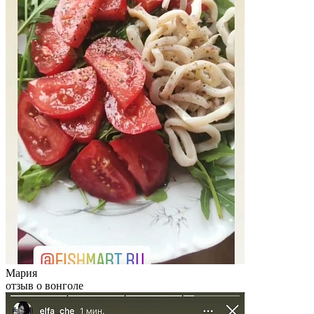
Мария
отзыв о вонголе