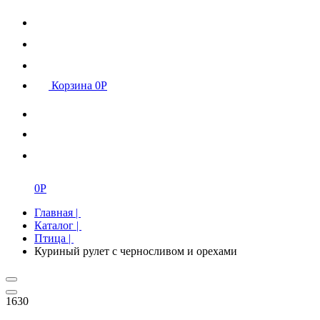
Корзина
0
Р
0
Р
Главная
|
Каталог
|
Птица
|
Куриный рулет с черносливом и орехами
1630